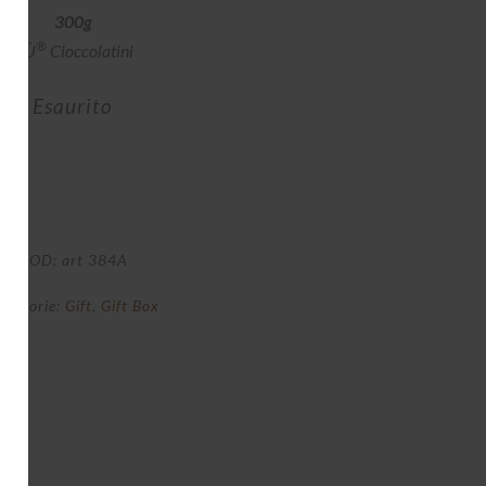
300g
®
BÙ
Cioccolatini
Esaurito
COD:
art 384A
ategorie:
Gift
,
Gift Box