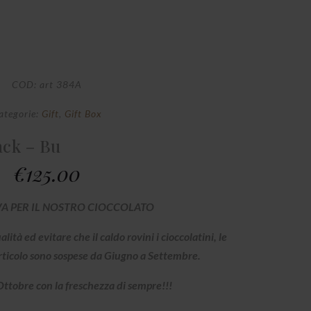
COD:
art 384A
ategorie:
Gift
,
Gift Box
ack – Bu
€
125.00
VA PER IL NOSTRO CIOCCOLATO
ità ed evitare che il caldo rovini i cioccolatini, le
rticolo sono sospese da Giugno a Settembre.
ttobre con la freschezza di sempre!!!