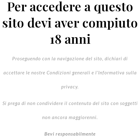
Per accedere a questo
sito devi aver compiuto
18 anni
Proseguendo con la navigazione del sito, dichiari di
accettare le nostre Condizioni generali e l'Informativa sulla
privacy.
C
Si prega di non condividere il contenuto del sito con soggetti
non ancora maggiorenni.
Bevi responsabilmente