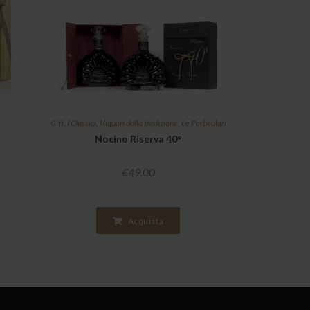
Gift
,
I Classici
,
I liquori della tradizione
,
Le Particolari
Nocino Riserva 40°
€
49.00
Acquista