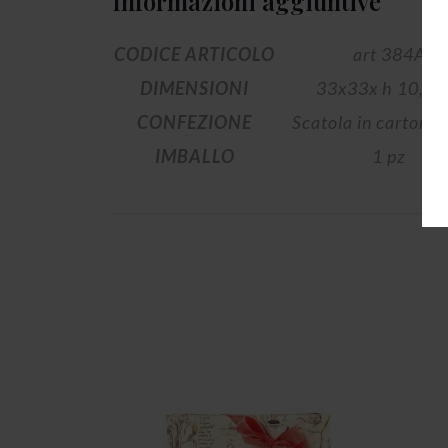
Informazioni aggiuntive
CODICE ARTICOLO
art 384A
DIMENSIONI
33x33x h 10,5 
CONFEZIONE
Scatola in cartone 
IMBALLO
1 pz