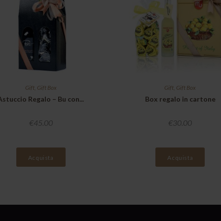
Gift
,
Gift Box
Gift
,
Gift Box
Astuccio Regalo – Bu con...
Box regalo in cartone
€
45.00
€
30.00
Acquista
Acquista