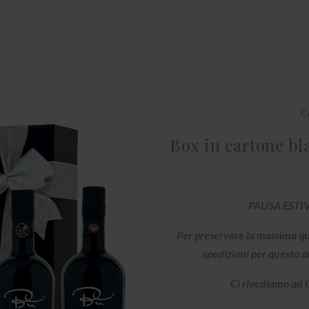
C
Box in cartone bl
PAUSA ESTI
Per preservare la massima qual
spedizioni per questo a
Ci rivediamo ad O