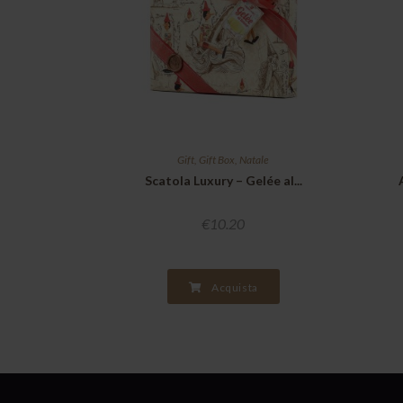
Gift
,
Gift Box
,
Natale
Scatola Luxury – Gelée al...
€
10.20
Acquista