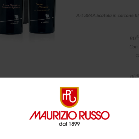
Art 384A Scatola in cartone b
BÙ
Con 
c
BÙ
c
BÙ
con