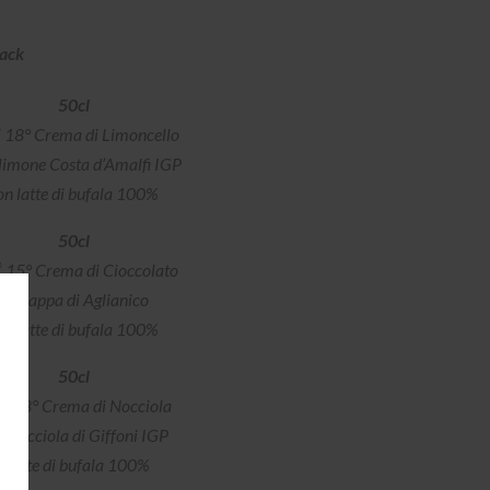
lack
50cl
®
18° Crema di Limoncello
limone Costa d’Amalfi IGP
on latte di bufala 100%
50cl
®
15° Crema di Cioccolato
e Grappa di Aglianico
on latte di bufala 100%
50cl
®
18° Crema di Nocciola
 Nocciola di Giffoni IGP
e latte di bufala 100%