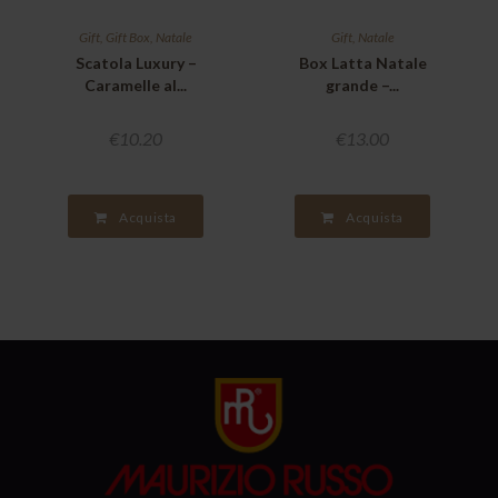
Gift
,
Gift Box
,
Natale
Gift
,
Natale
Scatola Luxury –
Box Latta Natale
Caramelle al...
grande –...
€
10.20
€
13.00
Acquista
Acquista