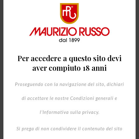
Tutte le latte possono essere personalizzate con altre
immagini e possono essere confezionate con qualsiasi gusto
CODICE ARTICOLO
Per accedere a questo sito devi
aver compiuto 18 anni
Proseguendo con la navigazione del sito, dichiari
Acquista
di accettare le nostre Condizioni generali e
l'Informativa sulla privacy.
COD:
art 130 LQGN
Si prega di non condividere il contenuto del sito
Categorie:
Gift
,
Natale