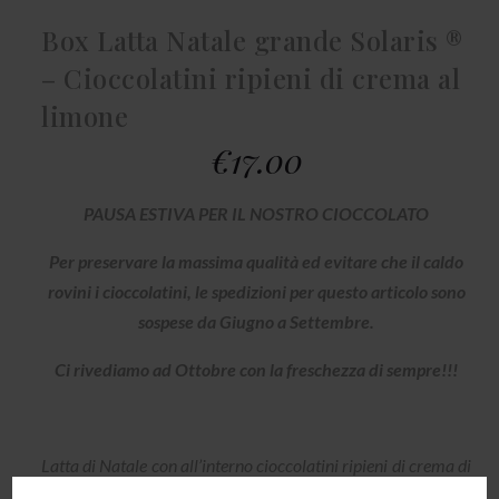
Box Latta Natale grande Solaris ®
– Cioccolatini ripieni di crema al
limone
€
17.00
PAUSA ESTIVA PER IL NOSTRO CIOCCOLATO
Per preservare la massima qualità ed evitare che il caldo
rovini i cioccolatini, le spedizioni per questo articolo sono
sospese da Giugno a Settembre.
Ci rivediamo ad Ottobre con la freschezza di sempre!!!
Latta di Natale con all’interno cioccolatini ripieni di crema di
limone.