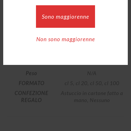
COD:
art 33
Categorie:
Best of
,
LEI - creme di liquore al cioccolato
Sono maggiorenne
Non sono maggiorenne
INFORMAZIONI AGGIUNTIVE
Informazioni aggiuntive
Peso
N/A
FORMATO
cl 5, cl 20, cl 50, cl 100
CONFEZIONE
Astuccio in cartone fatto a
REGALO
mano, Nessuno