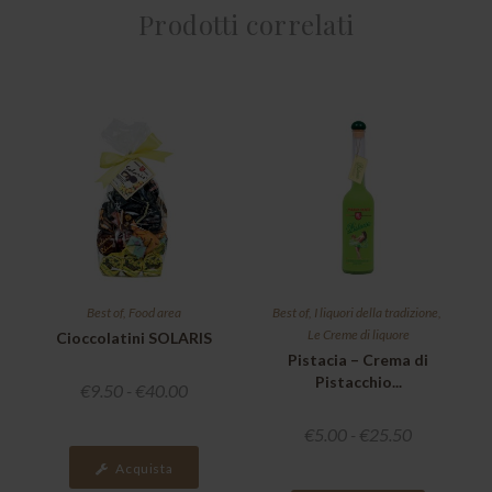
Prodotti correlati
Best of
,
Food area
Best of
,
I liquori della tradizione
,
Le Creme di liquore
Cioccolatini SOLARIS
Pistacia – Crema di
Pistacchio...
€
9.50
-
€
40.00
€
5.00
-
€
25.50
Acquista