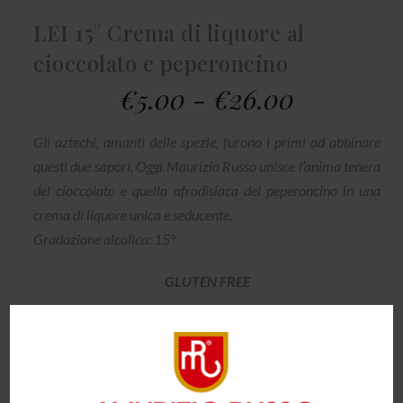
LEI 15° Crema di liquore al
cioccola­to e peperoncino
€
5.00
-
€
26.00
Gli aztechi, amanti delle spezie, furono i primi ad abbinare
questi due sapori. Oggi Maurizio Russo unisce l’anima tenera
del cioccolato e quella afrodi­siaca del peperoncino in una
crema di liquore unica e seducente.
Gradazione alcolica: 15°
GLUTEN FREE
Astuccio in cartone fatto a mano su richiesta