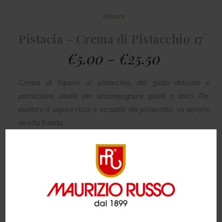
liquore
Pistacia – Crema di Pistacchio 17°
€
5.00
-
€
25.50
Crema di liquore al pistacchio, dal gusto delicato e
particolare, ideale per accompa­gnare gelati o dolci. Per
esaltare il sapore ricco e versatile del pistacchio, va sempre
servita fredda.
Astuccio su richiesta
FORMATO