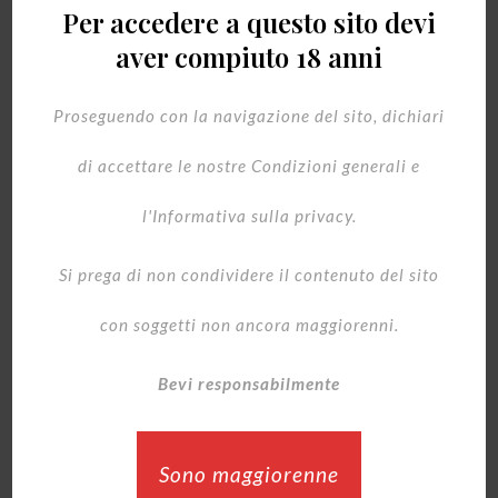
Per accedere a questo sito devi
aver compiuto 18 anni
Proseguendo con la navigazione del sito, dichiari
Acquista
di accettare le nostre Condizioni generali e
l'Informativa sulla privacy.
Si prega di non condividere il contenuto del sito
COD:
art 641
con soggetti non ancora maggiorenni.
Categorie:
Best of
,
I liquori della tradizione
,
Le Creme di
liquore
Bevi responsabilmente
Sono maggiorenne
INFORMAZIONI AGGIUNTIVE