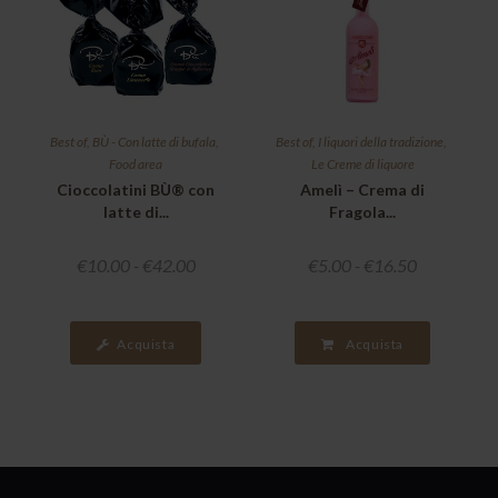
Best of
,
BÙ - Con latte di bufala
,
Best of
,
I liquori della tradizione
,
Food area
Le Creme di liquore
Cioccolatini BÙ® con
Amelì – Crema di
latte di...
Fragola...
€
10.00
-
€
42.00
€
5.00
-
€
16.50
Acquista
Acquista