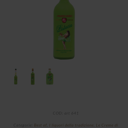
Con
COD:
art 641
Categorie:
Best of
,
I liquori della tradizione
,
Le Creme di